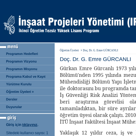
›
Öğretim Üyeleri
Doç. Dr. G. Emre GÜRCANLI
Programın Hedefleri
Doç. Dr. G. Emre GÜRCANLI
Programın Vizyonu
Gürkan Emre Gürcanlı 1973 yılı
Programın Misyonu
Bölümü'nden 1995 yılında mezun
Programa Kabul ve Kayıt
Mühendisliği Bölümü Yapı İşlet
Yürütme Kurulu
ile doktorasını bu programda ta
Öğretim Üyeleri »
İş Güvenliği Risk Analizi Yöntem
Dersler
beri araştırma görevlisi ol
Duyurular
tamamladıktan, bir süre ayrıla
öğretim üyesi olarak çalıştı. 201
İTÜ İnşaat Fakültesi İnşaat Mühe
Giriş için
tıklayınız
.
Yaklaşık 12 yıldır ceza, iş v
Sitedeki kullanıcı sayısı: 1